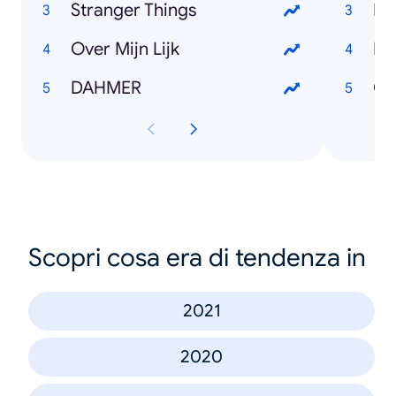
Stranger Things
El
Over Mijn Lijk
Bo
DAHMER
Ga
Scopri cosa era di tendenza in
2021
2020