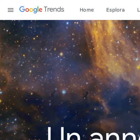
Content
Trends
Home
Esplora
L
Un ann