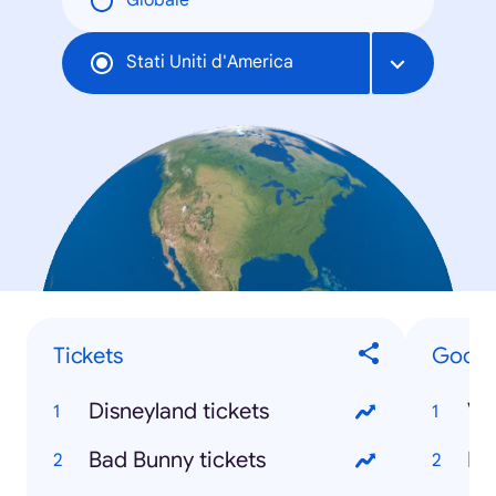
Globale
Stati Uniti d'America
Tickets
Google
Disneyland tickets
Bad Bunny tickets