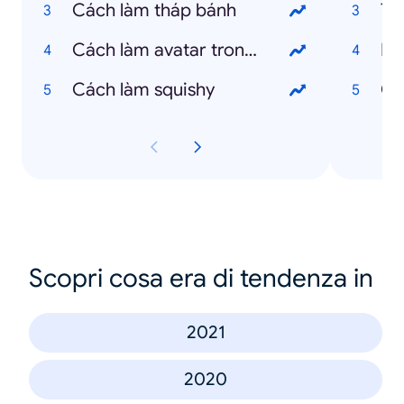
Cách làm tháp bánh
Te
Cách làm avatar trong suốt trên tiktok
Bã
Cách làm squishy
Cá
Scopri cosa era di tendenza in
2021
2020