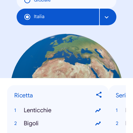
Globale
Italia
Ricetta
Serie 
Lenticchie
Ma
Bigoli
Bu