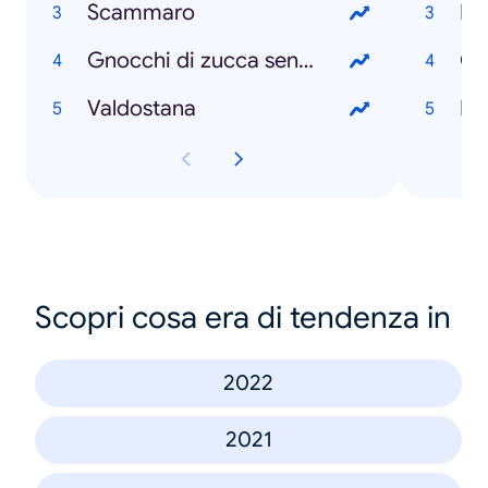
Scammaro
Li
Gnocchi di zucca senza patate
On
Valdostana
Me
Scopri cosa era di tendenza in
2022
2021