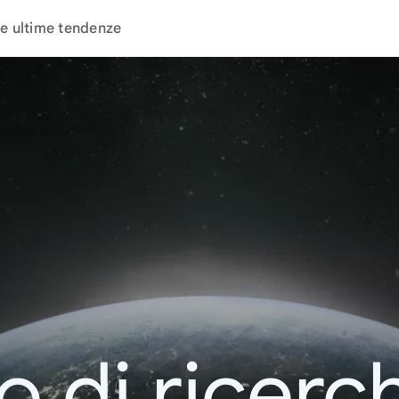
e ultime tendenze
o di ricerc