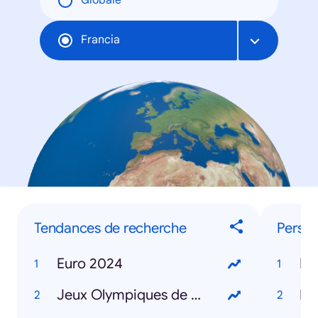
Globale
Francia
Tendances de recherche
Person
Euro 2024
Mi
Jeux Olympiques de Paris 2024
Ke