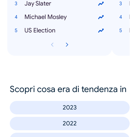
Jay Slater
Luk
Michael Mosley
Ke
US Election
Im
Scopri cosa era di tendenza in
2023
2022