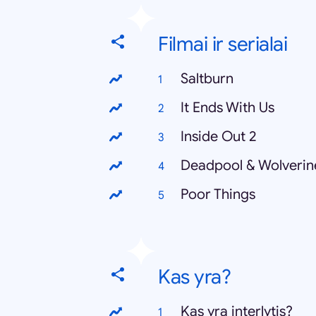
Filmai ir serialai
Saltburn
It Ends With Us
Inside Out 2
Deadpool & Wolverin
Poor Things
Kas yra?
Kas yra interlytis?