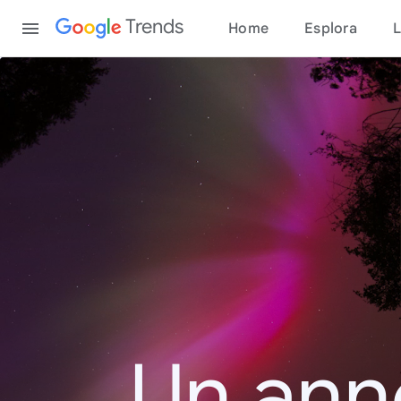
Content
Trends
Home
Esplora
L
Un ann