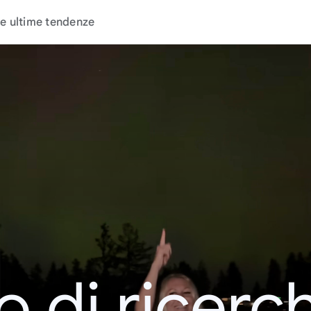
e ultime tendenze
o di ricerc