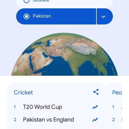
Globale
Pakistan
Cricket
Peopl
T20 World Cup
Ab
Pakistan vs England
Et