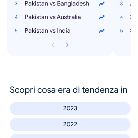
Pakistan vs Bangladesh
Ar
Pakistan vs Australia
Sa
Pakistan vs India
Sa
Scopri cosa era di tendenza in
2023
2022