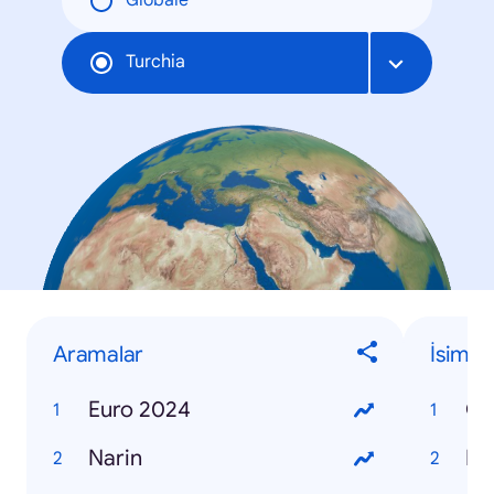
Globale
Turchia
Aramalar
İsimle
Euro 2024
Os
Narin
Me