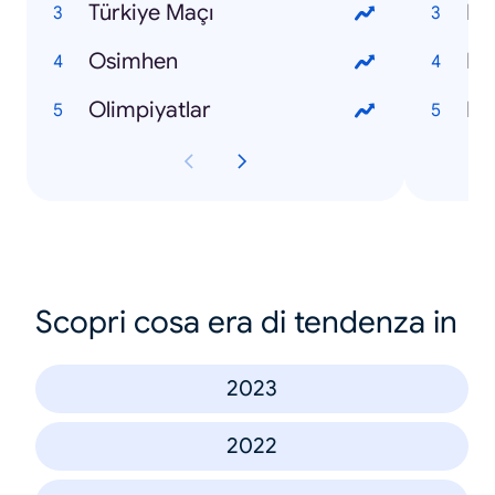
Türkiye Maçı
Fe
Osimhen
Mu
Olimpiyatlar
Ra
Scopri cosa era di tendenza in
2023
2022