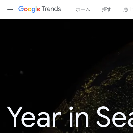
Content
Trends
ホーム
探す
急
Year in