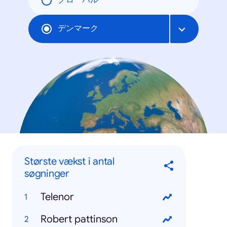
グローバル
デンマーク
Største vækst i antal
søgninger
Telenor
Robert pattinson