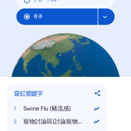
グローバル
香港
竄紅關鍵字
Swine Flu (豬流感)
寵物討論區(討論寵物的討論區)