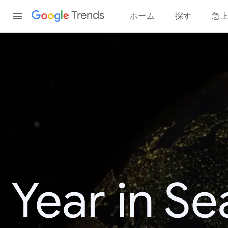
Content
Trends
ホーム
探す
急
Year in