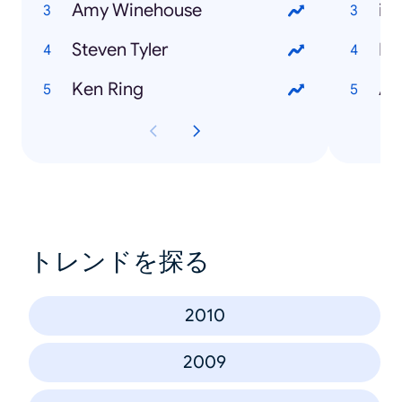
Amy Winehouse
iP
Steven Tyler
Pi
Ken Ring
Ad
トレンドを探る
2010
2009