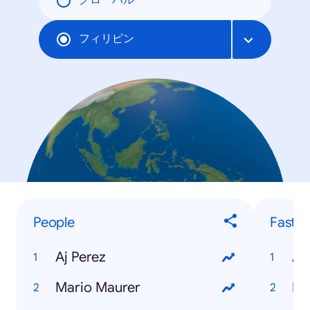
グローバル
フィリピン
People
Fastes
Aj Perez
An
Mario Maurer
Fa