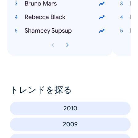
Bruno Mars
Pr
Rebecca Black
Fri
Shamcey Supsup
Mo
トレンドを探る
2010
2009