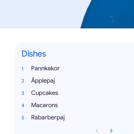
Dishes
Pannkakor
Äpplepaj
Cupcakes
Macarons
Rabarberpaj