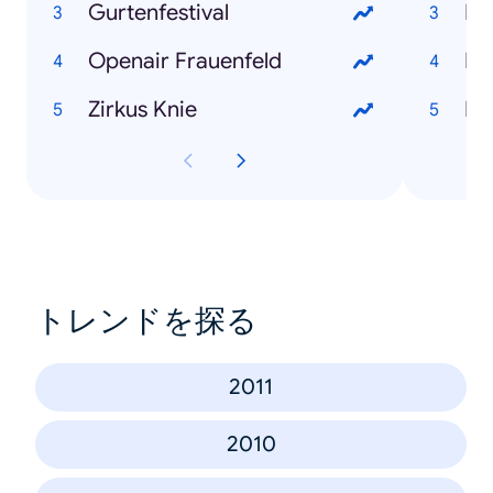
Gurtenfestival
Mi
Openair Frauenfeld
Di
Zirkus Knie
Ka
トレンドを探る
2011
2010