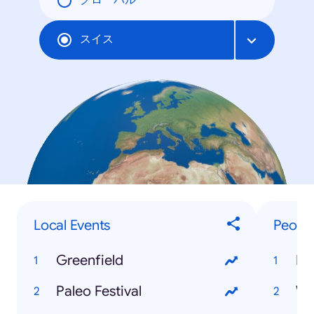
グローバル
スイス
Local Events
Peopl
Greenfield
Fe
Paleo Festival
Wh