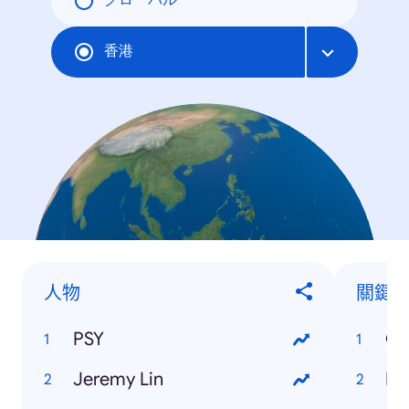
グローバル
香港
人物
關鍵
PSY
Ol
Jeremy Lin
Di