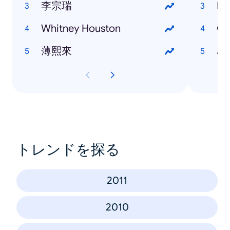
李宗瑞
Eu
Whitney Houston
Ga
薄熙來
Je
トレンドを探る
2011
2010