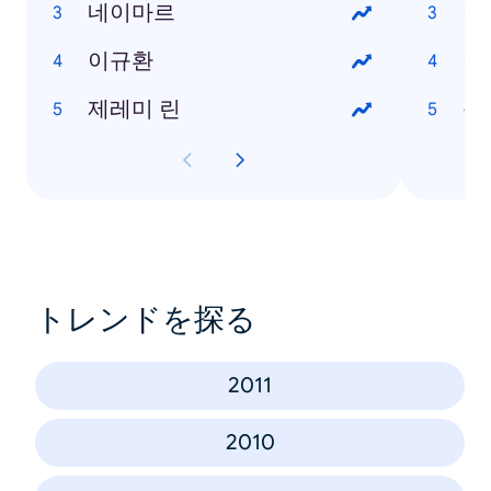
네이마르
갤
이규환
갤럭
제레미 린
옵
トレンドを探る
2011
2010