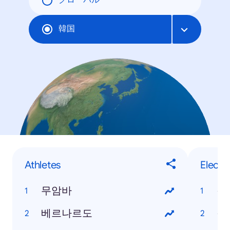
グローバル
韓国
Athletes
Electr
무암바
갤
베르나르도
갤