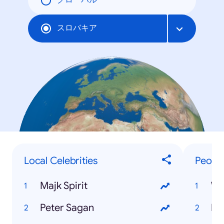
グローバル
スロバキア
Local Celebrities
Peopl
Majk Spirit
Wh
Peter Sagan
Fe