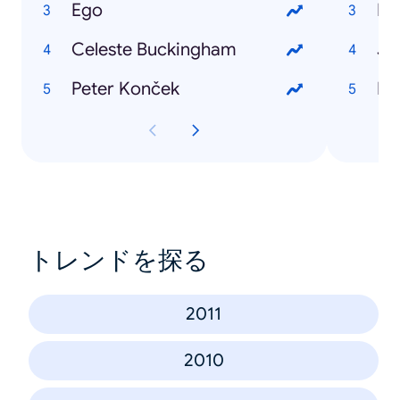
Ego
Mi
Celeste Buckingham
Ja
Peter Konček
Ma
トレンドを探る
2011
2010