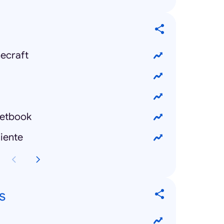
ecraft
etbook
iente
s