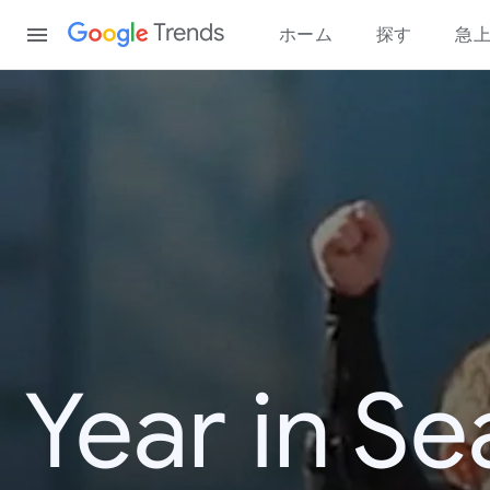
Content
Trends
ホーム
探す
急
Year in