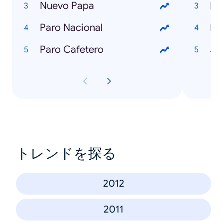
Nuevo Papa
Lu
Paro Nacional
Ka
Paro Cafetero
Je
トレンドを探る
2012
2011