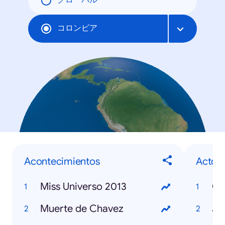
グローバル
コロンビア
Acontecimientos
Actor
Miss Universo 2013
Co
Muerte de Chavez
Jo