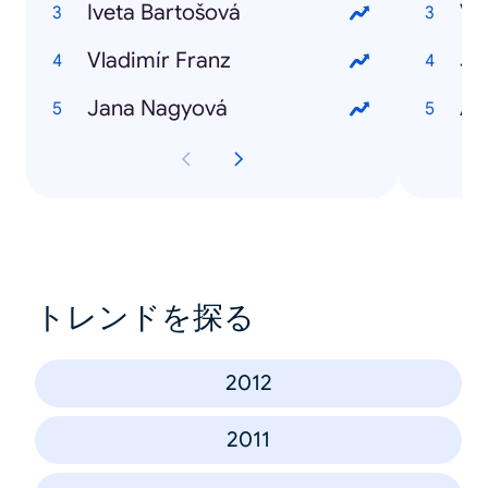
Iveta Bartošová
Vl
Vladimír Franz
Jiř
Jana Nagyová
An
トレンドを探る
2012
2011