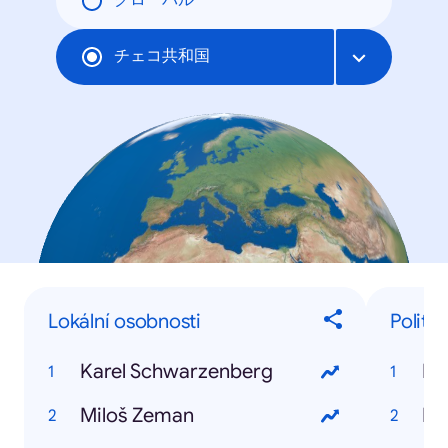
グローバル
チェコ共和国
Lokální osobnosti
Politici
Karel Schwarzenberg
Ka
Miloš Zeman
Mi