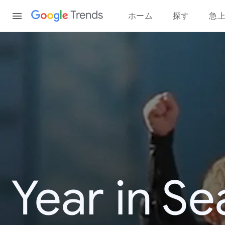
Content
Trends
ホーム
探す
急
Year in