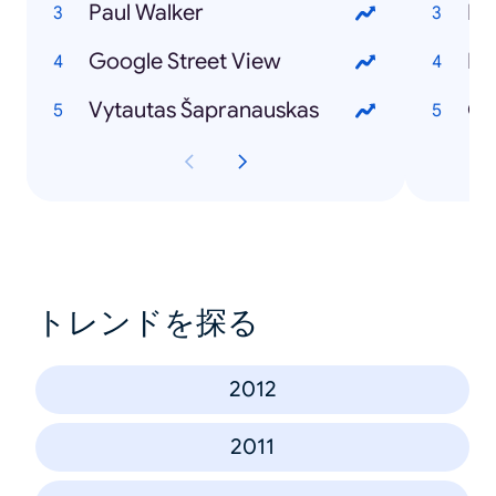
Paul Walker
Ir
Google Street View
Iev
Vytautas Šapranauskas
GJ
トレンドを探る
2012
2011