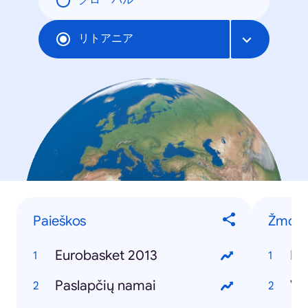
グローバル
リトアニア
Paieškos
Žmon
Eurobasket 2013
Pa
Paslapčių namai
Vy