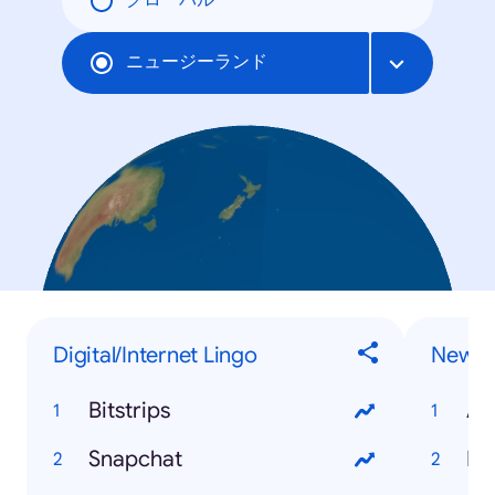
グローバル
ニュージーランド
Digital/Internet Lingo
News I
Bitstrips
Am
Snapchat
Bo