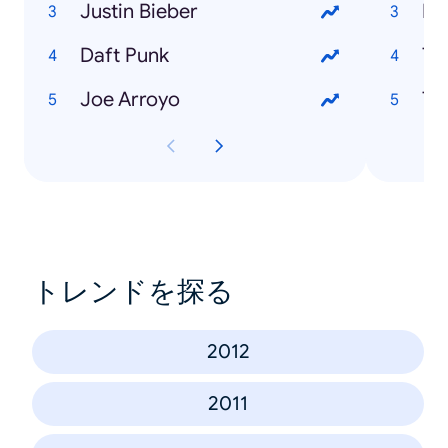
Justin Bieber
Ma
Daft Punk
Ti
Joe Arroyo
Th
トレンドを探る
2012
2011