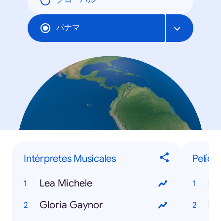
グローバル
パナマ
Intérpretes Musicales
Pelícu
Lea Michele
Mi
Gloria Gaynor
Ir