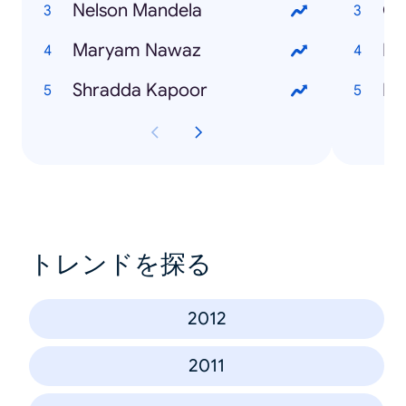
Nelson Mandela
Ch
Maryam Nawaz
Bi
Shradda Kapoor
Du
トレンドを探る
2012
2011