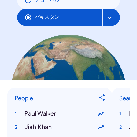
グローバル
パキスタン
People
Searc
Paul Walker
PT
Jiah Khan
Aa