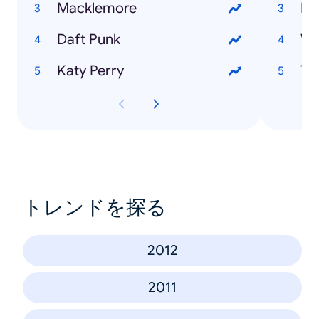
Macklemore
Pa
Daft Punk
Wo
Katy Perry
Th
トレンドを探る
2012
2011