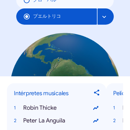
グローバル
プエルトリコ
Intérpretes musicales
Pelícu
Robin Thicke
De
Peter La Anguila
Ma