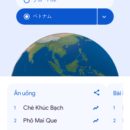
グローバル
ベトナム
Ăn uống
Bài hát
Chè Khúc Bạch
Kh
Phô Mai Que
Nế