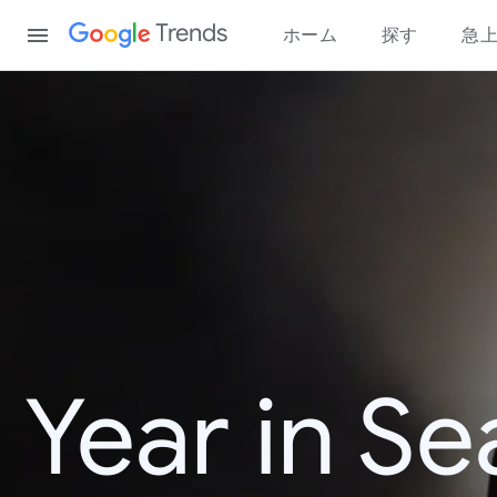
Content
Trends
ホーム
探す
急
Year in