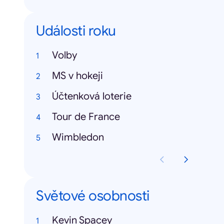
Události roku
Volby
MS v hokeji
Účtenková loterie
Tour de France
Wimbledon
Světové osobnosti
Kevin Spacey