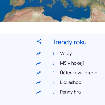
Trendy roku
Volby
MS v hokeji
Účtenková loterie
Lidl eshop
Penny hra