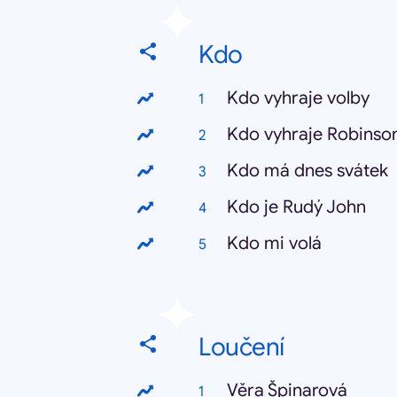
Kdo
Kdo vyhraje volby
Kdo vyhraje Robinso
Kdo má dnes svátek
Kdo je Rudý John
Kdo mi volá
Loučení
Věra Špinarová