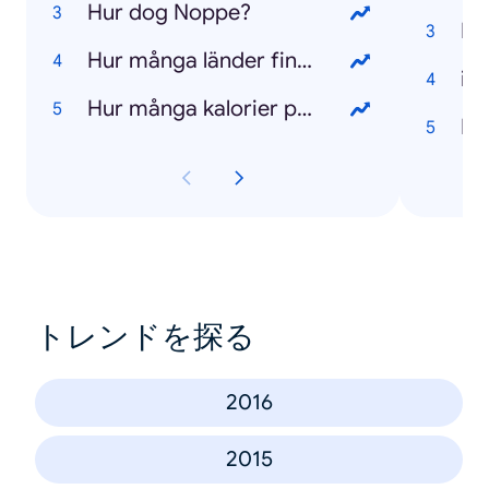
Hur dog Noppe?
Ma
Hur många länder finns det i världen?
iP
Hur många kalorier per dag?
Lo
トレンドを探る
2016
2015