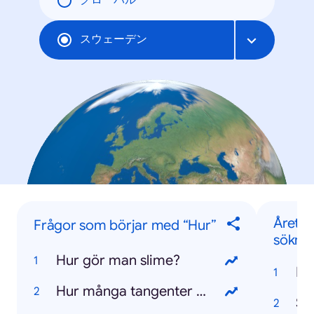
グローバル
スウェーデン
Årets 
Frågor som börjar med “Hur”
söknin
Hur gör man slime?
Fi
Hur många tangenter har ett piano?
Sk