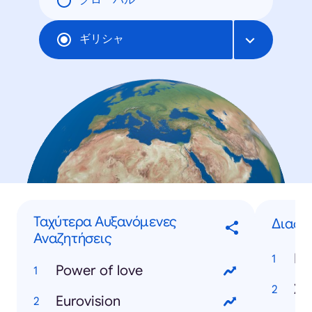
グローバル
ギリシャ
Ταχύτερα Αυξανόμενες
Διαση
Αναζητήσεις
Ηλ
Power of love
Στ
Eurovision