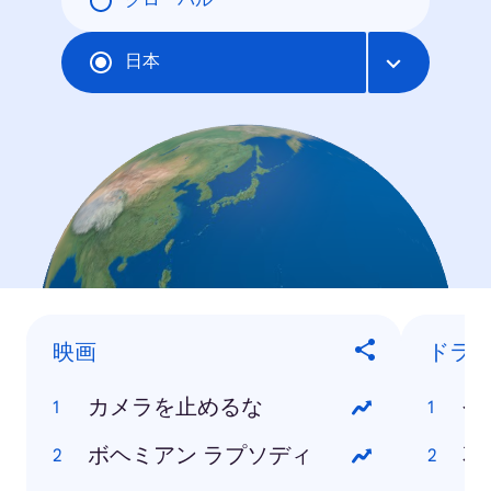
グローバル
日本
映画
ドラ
カメラを止めるな
今
ボヘミアン ラプソディ
花