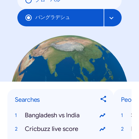
グローバル
バングラデシュ
Searches
Peopl
Bangladesh vs India
Sh
Cricbuzz live score
Mo