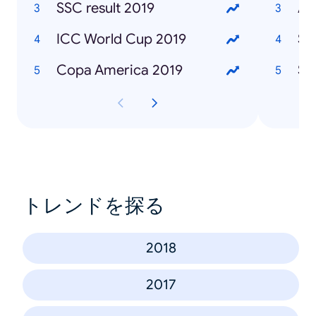
SSC result 2019
Af
ICC World Cup 2019
Sa
Copa America 2019
Sa
トレンドを探る
2018
2017