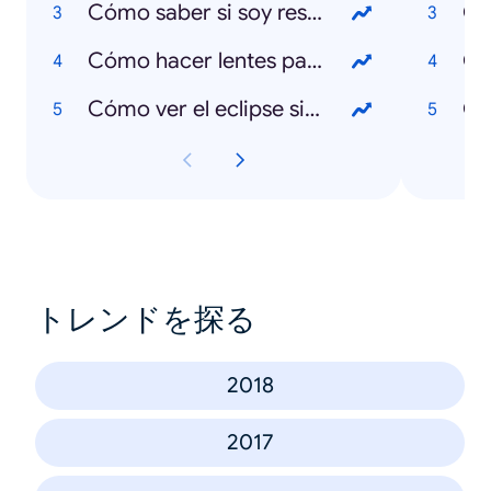
Cómo saber si soy reservista
Qu
Cómo hacer lentes para eclipse
Cómo ver el eclipse sin lentes
Qu
トレンドを探る
2018
2017