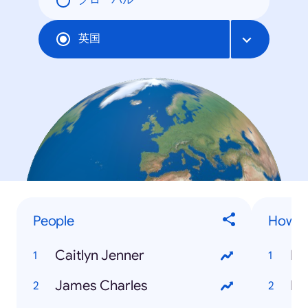
グローバル
英国
People
How to
Caitlyn Jenner
James Charles