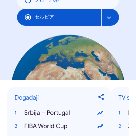
グローバル
セルビア
Događaji
TV ser
Srbija – Portugal
Ig
FIBA World Cup
Ži