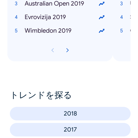
Australian Open 2019
Ub
Evrovizija 2019
Se
Wimbledon 2019
Če
トレンドを探る
2018
2017