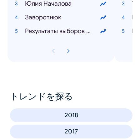
Юлия Началова
Та
Заворотнюк
Кр
Результаты выборов 2019
ИП
トレンドを探る
2018
2017