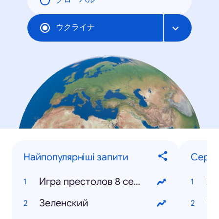
グローバル
ウクライナ
Найпопулярніші запити
Серіа
Игра престолов 8 сезон
Зеленский
Че