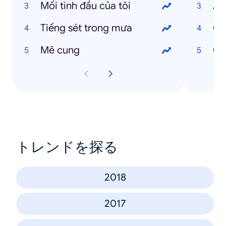
Mối tình đầu của tôi
AT
Tiếng sét trong mưa
Qu
Mê cung
Qu
トレンドを探る
2018
2017