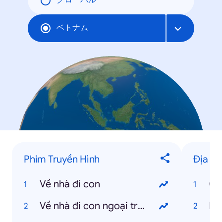
グローバル
ベトナム
Phim Truyền Hình
Địa Đ
Về nhà đi con
Cơ
Về nhà đi con ngoại truyện
Nh