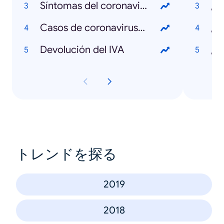
Síntomas del coronavirus
¿Q
Casos de coronavirus en Colombia
¿Q
Devolución del IVA
トレンドを探る
2019
2018