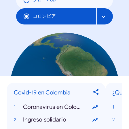
グローバル
コロンビア
Covid-19 en Colombia
¿Qué s
Coronavirus en Colombia
Ingreso solidario
¿Q