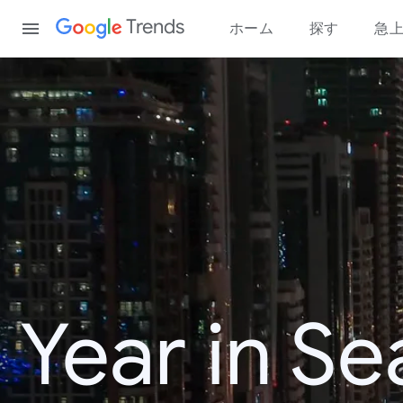
Content
Trends
ホーム
探す
急
Year in