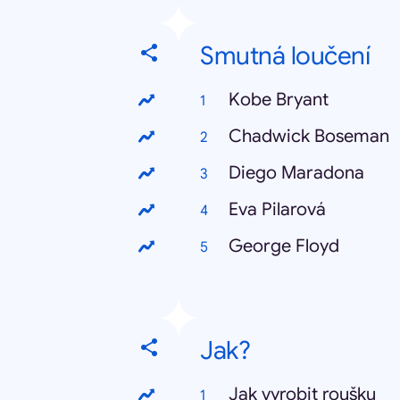
Smutná loučení
Kobe Bryant
Chadwick Boseman
Diego Maradona
Eva Pilarová
George Floyd
Jak?
Jak vyrobit roušku