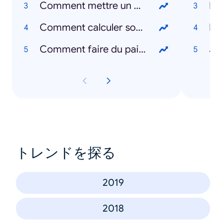
Comment mettre un masque ?
Le
Comment calculer son IMC ?
Le
Comment faire du pain ?
Je
トレンドを探る
2019
2018