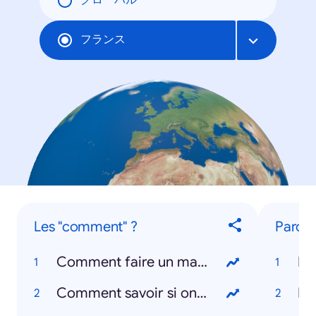
グローバル
フランス
Les "comment" ?
Parole
Comment faire un masque ?
Ba
Comment savoir si on a le coronavirus ?
Dj