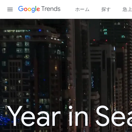
Content
Trends
ホーム
探す
急
Year in