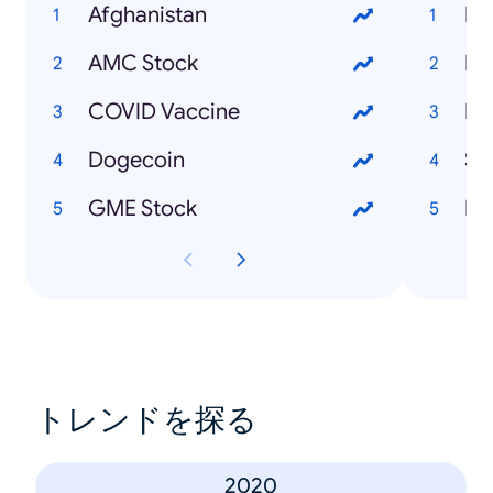
Afghanistan
Et
AMC Stock
Bl
COVID Vaccine
Du
Dogecoin
GME Stock
Re
トレンドを探る
2020