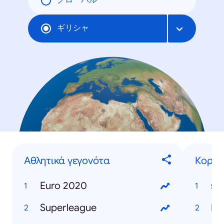
グローバル
ギリシャ
Αθλητικά γεγονότα
Κορων
Euro 2020
se
Superleague
Κρ