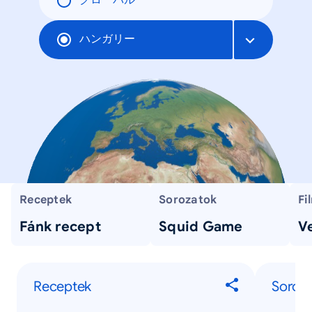
グローバル
ハンガリー
Receptek
Sorozatok
Fi
Fánk recept
Squid Game
V
Receptek
Soroz