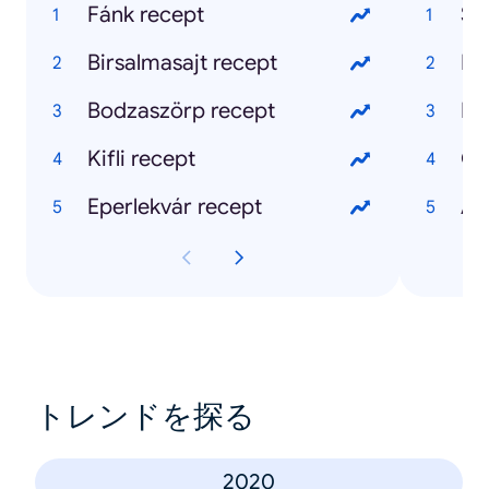
Fánk recept
Sq
Birsalmasajt recept
Ke
Bodzaszörp recept
Br
Kifli recept
Gi
Eperlekvár recept
A 
トレンドを探る
2020