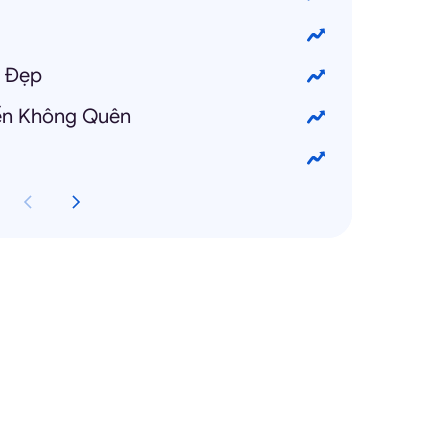
t Đẹp
yến Không Quên