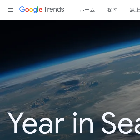
Content
Trends
ホーム
探す
急
Year in