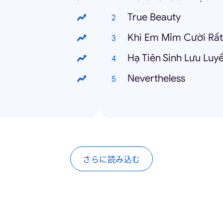
True Beauty
Khi Em Mỉm Cười Rấ
Hạ Tiên Sinh Lưu Lu
Nevertheless
さらに読み込む